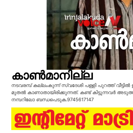
കാൺമാനില്ല
നടവരമ്പ് കല്ലംകുന്ന് സ്വദേശി പള്ളി പുറത്ത് വീട്ടിൽ
മുതൽ കാണാതായിരിക്കുന്നത്. കണ്ട് കിട്ടുന്നവർ അടു
നമ്പറിലോ ബന്ധപെടുക.9745617147