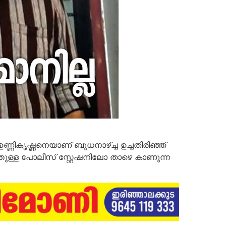
 ഉണ്ണികൃഷ്ണനെയാണ് ബുധനാഴ്ച്ച ഉച്ചതിരിഞ്ഞ്
ത്തുള്ള പോലീസ് സ്റ്റേഷനിലോ താഴെ കാണുന്ന