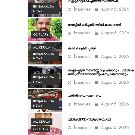
കളക്ടറേറ്റ് മാർച്ചിനിടെ സംഘർഷം
IRINJALAKUDA
brandkee
August 6, 2026
NEWS
തോട്ടിൽ മരിച്ച നിലയിൽ കണ്ടെത്തി
brandkee
August 6, 2026
OBITUARY
ALL KERALA
കാർ ഒഴുകിപ്പോയി
IRINJALAKUDA
brandkee
August 5, 2026
NEWS
നഷ്ടപ്പെട്ടത് സ്വർണ്ണവും പണവും… തിരികെ
ലഭിച്ചത് വിശ്വാസവും മനുഷ്യനന്മയും.
IRINJALAKUDA
brandkee
August 5, 2026
NEWS
പരിശീലനം സമാപനം
IRINJALAKUDA
brandkee
August 5, 2026
NEWS
വിൻസി (73) നിര്യാതയായി
ALL KERALA
brandkee
August 5, 2026
OBITUARY