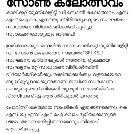
സോൺ കലോത്സവം
കാലിക്കറ്റ് യൂണിവേഴ്സിറ്റി ഡി സോൺ കലോത്സവം എസ്
എഫ് ഐ കെ എസ് യു ക്രിമിനലുകളുടെ സംഘർഷം-
സാധാരണ വിദ്യാർത്ഥികൾക്ക് പൂർണ്ണ
സംരക്ഷണമൊരുക്കും ബിജെപി.
ഇരിങ്ങാലക്കുട: മാളയിൽ നടന്ന കാലിക്കറ്റ് യൂണിവേഴ്സിറ്റി
ഡി സോൺ കലോത്സവ സമയത്ത് SFI KSU
സംഘടനാ ക്രിമിനലുകൾ നടത്തിയ രൂക്ഷമായ
സംഘട്ടനം മറ്റ് സാധാരണ വിദ്യാർത്ഥിനി
വിദ്യാർത്ഥികൾക്കും രക്ഷിതാക്കൾക്കും വളരെയേറെ
ബുദ്ധിമുട്ടുളവാക്കുന്നതാണ്. ഇവർക്ക് സംരക്ഷണ
മൊരുക്കുമെന്ന് ബിജെപി തൃശൂർ സൗത്ത് ജില്ലാ
പ്രസിഡണ്ട് എ ആർ ശ്രീകുമാർ പറഞ്ഞു.
പോലീസ് ശക്തമായ
നടപടികൾ എടുക്കണമെന്നും കെ
എസ് യു എസ് എഫ് ഐ കലാപഭൂമിയാക്കാനുള്ള
ശ്രമം അവസാനിപ്പിക്കണമെന്നും ബിജെപി
ആവശ്യപ്പെട്ടു.