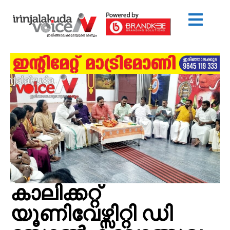
കാലിക്കറ്റ്
യൂണിവേഴ്സിറ്റി ഡി