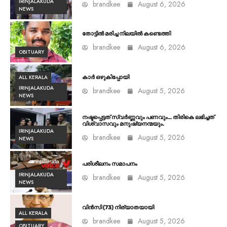
IRINJALAKUDA
brandkee
August 6, 2026
NEWS
തോട്ടിൽ മരിച്ച നിലയിൽ കണ്ടെത്തി
brandkee
August 6, 2026
OBITUARY
ALL KERALA
കാർ ഒഴുകിപ്പോയി
IRINJALAKUDA
brandkee
August 5, 2026
NEWS
നഷ്ടപ്പെട്ടത് സ്വർണ്ണവും പണവും… തിരികെ ലഭിച്ചത്
വിശ്വാസവും മനുഷ്യനന്മയും.
IRINJALAKUDA
brandkee
August 5, 2026
NEWS
പരിശീലനം സമാപനം
IRINJALAKUDA
brandkee
August 5, 2026
NEWS
വിൻസി (73) നിര്യാതയായി
ALL KERALA
brandkee
August 5, 2026
OBITUARY