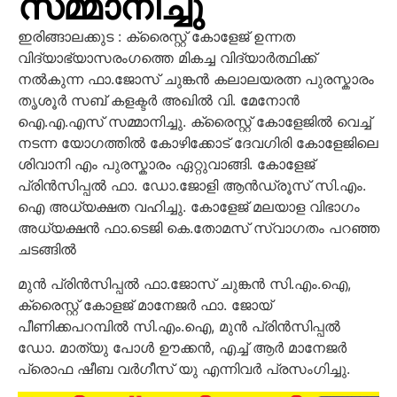
സമ്മാനിച്ചു
ഇരിങ്ങാലക്കുട : ക്രൈസ്റ്റ് കോളേജ് ഉന്നത
വിദ്യാഭ്യാസരംഗത്തെ മികച്ച വിദ്യാർത്ഥിക്ക്
നൽകുന്ന ഫാ.ജോസ് ചുങ്കൻ കലാലയരത്ന പുരസ്കാരം
തൃശൂർ സബ് കളക്ടർ അഖിൽ വി. മേനോൻ
ഐ.എ.എസ് സമ്മാനിച്ചു. ക്രൈസ്റ്റ് കോളേജിൽ വെച്ച്
നടന്ന യോഗത്തിൽ കോഴിക്കോട് ദേവഗിരി കോളേജിലെ
ശിവാനി എം പുരസ്കാരം ഏറ്റുവാങ്ങി. കോളേജ്
പ്രിൻസിപ്പൽ ഫാ. ഡോ.ജോളി ആൻഡ്രൂസ് സി.എം.
ഐ അധ്യക്ഷത വഹിച്ചു. കോളേജ് മലയാള വിഭാഗം
അധ്യക്ഷൻ ഫാ.ടെജി കെ.തോമസ് സ്വാഗതം പറഞ്ഞ
ചടങ്ങിൽ
മുൻ പ്രിൻസിപ്പൽ ഫാ.ജോസ്
ചുങ്കൻ സി.എം.ഐ,
ക്രൈസ്റ്റ് കോളജ് മാനേജർ ഫാ. ജോയ്
പീണിക്കപറമ്പിൽ സി.എം.ഐ, മുൻ പ്രിൻസിപ്പൽ
ഡോ. മാത്യു പോൾ ഊക്കൻ, എച്ച് ആർ മാനേജർ
പ്രൊഫ ഷീബ വർഗീസ് യു എന്നിവർ പ്രസംഗിച്ചു.