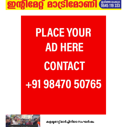
കളക്ടറേറ്റ് മാർച്ചിനിടെ സംഘർഷം