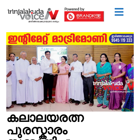
കലാലയരത്ന
പുരസ്കാരം