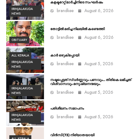
കളക്ടറേറ്റ് മാർച്ചിനിടെ സംഘർഷം
IRINJALAKUDA
brandkee
August 6, 2026
NEWS
തോട്ടിൽ മരിച്ച നിലയിൽ കണ്ടെത്തി
brandkee
August 6, 2026
OBITUARY
ALL KERALA
കാർ ഒഴുകിപ്പോയി
IRINJALAKUDA
brandkee
August 5, 2026
NEWS
നഷ്ടപ്പെട്ടത് സ്വർണ്ണവും പണവും… തിരികെ ലഭിച്ചത്
വിശ്വാസവും മനുഷ്യനന്മയും.
IRINJALAKUDA
brandkee
August 5, 2026
NEWS
പരിശീലനം സമാപനം
IRINJALAKUDA
brandkee
August 5, 2026
NEWS
വിൻസി (73) നിര്യാതയായി
ALL KERALA