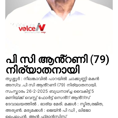
പി സി ആൻ്റണി (79)
നിര്യാതനായി
തൃശ്ശൂർ : നീലങ്കാവിൽ പാറയിൽ ചാക്കുണ്ണി മകൻ
അസ്വ .പി സി ആൻ്റണി (79) നിര്യാതനായി.
സംസ്കാരം 26-2-2025 ബുധനാഴ്ച്ച വൈകിട്ട് 5
മണിയ്ക്ക് വെസ്റ്റ് ഫോർട്ട് സെൻ്റ് ആൻ്റ്സ്
ദേവാലയത്തിൽ . ഭാര്യ മേരി. മക്കൾ : സ്മിത,രജിത,
അരുൺ. മരുമക്കൾ : ജെയ്ൻ പി ഡി , ലിജോ
പൈലപ്പൻ, ആൻ ഫ്രാൻസിസ്