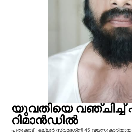
യുവതിയെ വഞ്ചിച്ച് പ
റിമാൻഡിൽ
പുതുക്കാട് : ഒല്ലൂർ സ്വദേശിനി 45 വയസ്സുകാരിയായ സ