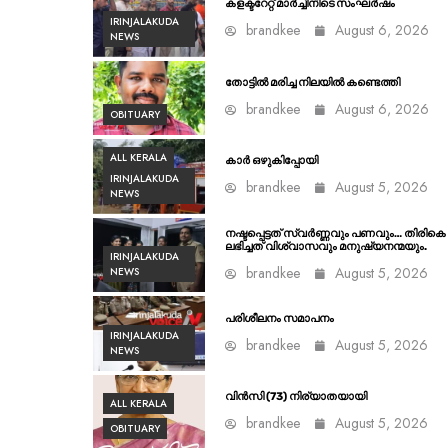
കളക്ടറേറ്റ് മാർച്ചിനിടെ സംഘർഷം
IRINJALAKUDA
brandkee
August 6, 2026
NEWS
തോട്ടിൽ മരിച്ച നിലയിൽ കണ്ടെത്തി
brandkee
August 6, 2026
OBITUARY
ALL KERALA
കാർ ഒഴുകിപ്പോയി
IRINJALAKUDA
brandkee
August 5, 2026
NEWS
നഷ്ടപ്പെട്ടത് സ്വർണ്ണവും പണവും… തിരികെ
ലഭിച്ചത് വിശ്വാസവും മനുഷ്യനന്മയും.
IRINJALAKUDA
brandkee
August 5, 2026
NEWS
പരിശീലനം സമാപനം
IRINJALAKUDA
brandkee
August 5, 2026
NEWS
വിൻസി (73) നിര്യാതയായി
ALL KERALA
brandkee
August 5, 2026
OBITUARY