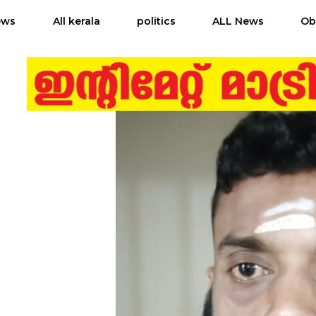
ews
All kerala
politics
ALL News
Ob