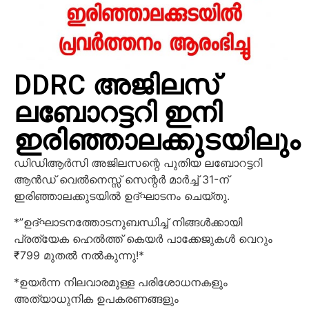
DDRC അജിലസ്
ലബോറട്ടറി ഇനി
ഇരിഞ്ഞാലക്കുടയിലും
ഡിഡിആർസി അജിലസന്റെ പുതിയ ലബോറട്ടറി
ആൻഡ് വെൽനെസ്സ് സെന്റർ മാർച്ച് 31-ന്
ഇരിഞ്ഞാലക്കുടയിൽ ഉദ്ഘാടനം ചെയ്തു.
*”ഉദ്ഘാടനത്തോടനുബന്ധിച്ച് നിങ്ങൾക്കായി
പ്രത്യേക ഹെൽത്ത് കെയർ പാക്കേജുകൾ വെറും
₹799 മുതൽ നൽകുന്നു!*
*ഉയർന്ന നിലവാരമുള്ള പരിശോധനകളും
അത്യാധുനിക ഉപകരണങ്ങളും