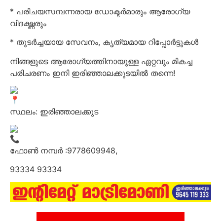
* പരിചയസമ്പന്നരായ ഡോക്ടർമാരും ആരോഗ്യ
വിദഗ്ദ്ധരും
* തുടർച്ചയായ സേവനം, കൃത്യമായ റിപ്പോർട്ടുകൾ
നിങ്ങളുടെ ആരോഗ്യത്തിനായുള്ള ഏറ്റവും മികച്ച
പരിചരണം ഇനി ഇരിഞ്ഞാലക്കുടയിൽ തന്നെ!
സ്ഥലം: ഇരിഞ്ഞാലക്കുട
ഫോൺ നമ്പർ :9778609948,
93334 93334