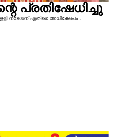
റെ പ്രതിഷേധിച്ചു
പളളി നടേശന് എതിരെ അധിക്ഷേപം .