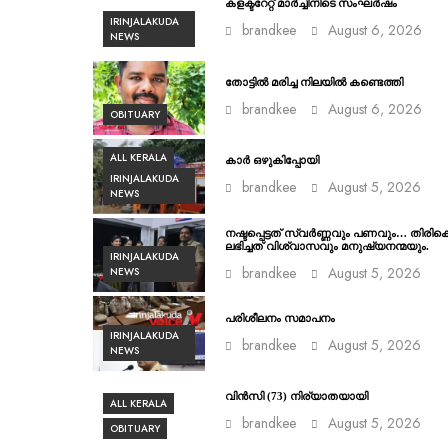
കളക്ടറേറ്റ് മാർച്ചിനിടെ സംഘർഷം
IRINJALAKUDA
brandkee
August 6, 2026
NEWS
തോട്ടിൽ മരിച്ച നിലയിൽ കണ്ടെത്തി
brandkee
August 6, 2026
OBITUARY
ALL KERALA
കാർ ഒഴുകിപ്പോയി
IRINJALAKUDA
brandkee
August 5, 2026
NEWS
നഷ്ടപ്പെട്ടത് സ്വർണ്ണവും പണവും… തിരിക
ലഭിച്ചത് വിശ്വാസവും മനുഷ്യനന്മയും.
IRINJALAKUDA
brandkee
August 5, 2026
NEWS
പരിശീലനം സമാപനം
IRINJALAKUDA
brandkee
August 5, 2026
NEWS
വിൻസി (73) നിര്യാതയായി
ALL KERALA
brandkee
August 5, 2026
OBITUARY