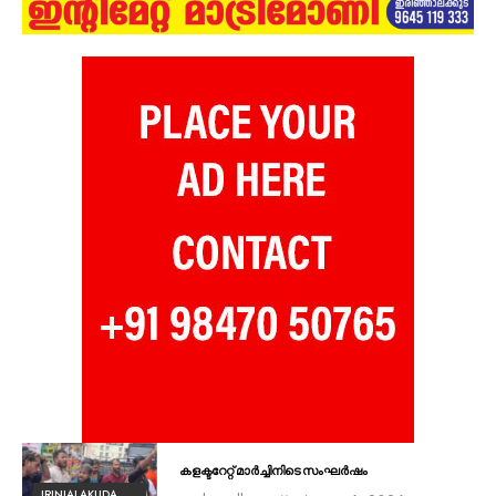
കളക്ടറേറ്റ് മാർച്ചിനിടെ സംഘർഷം
IRINJALAKUDA