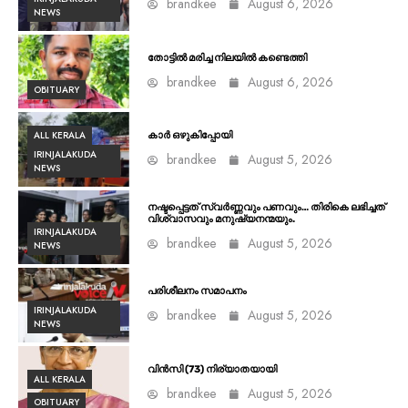
brandkee
August 6, 2026
NEWS
തോട്ടിൽ മരിച്ച നിലയിൽ കണ്ടെത്തി
brandkee
August 6, 2026
OBITUARY
ALL KERALA
കാർ ഒഴുകിപ്പോയി
IRINJALAKUDA
brandkee
August 5, 2026
NEWS
നഷ്ടപ്പെട്ടത് സ്വർണ്ണവും പണവും… തിരികെ ലഭിച്ചത്
വിശ്വാസവും മനുഷ്യനന്മയും.
IRINJALAKUDA
brandkee
August 5, 2026
NEWS
പരിശീലനം സമാപനം
IRINJALAKUDA
brandkee
August 5, 2026
NEWS
വിൻസി (73) നിര്യാതയായി
ALL KERALA
brandkee
August 5, 2026
OBITUARY