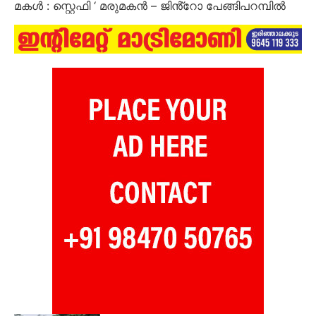
മകൾ : സ്റ്റെഫി ‘ മരുമകൻ – ജിൻ്റോ പേങ്ങിപറമ്പിൽ