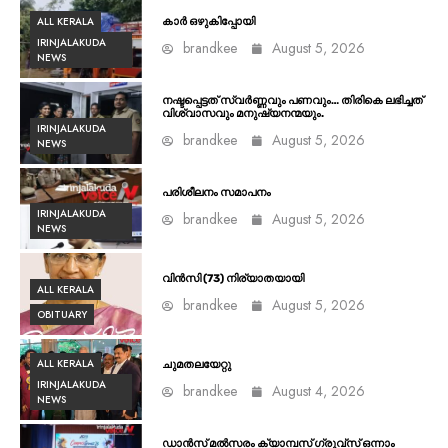
ALL KERALA
കാർ ഒഴുകിപ്പോയി
IRINJALAKUDA
brandkee
August 5, 2026
NEWS
നഷ്ടപ്പെട്ടത് സ്വർണ്ണവും പണവും… തിരികെ ലഭിച്ചത്
വിശ്വാസവും മനുഷ്യനന്മയും.
IRINJALAKUDA
brandkee
August 5, 2026
NEWS
പരിശീലനം സമാപനം
IRINJALAKUDA
brandkee
August 5, 2026
NEWS
വിൻസി (73) നിര്യാതയായി
ALL KERALA
brandkee
August 5, 2026
OBITUARY
ALL KERALA
ചുമതലയേറ്റു
IRINJALAKUDA
brandkee
August 4, 2026
NEWS
ഡാൻസ് മൽസരം ക്യാമ്പസ് ഗ്രൂവ്സ് ഒന്നാം