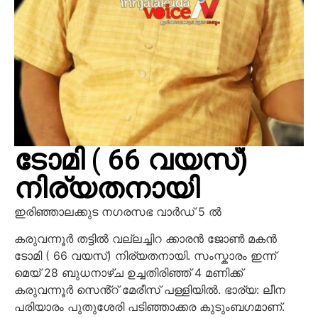
ടോമി ( 66 വയസ്)
നിര്യതനായി
ഇരിഞ്ഞാലക്കുട നഗരസഭ വാർഡ് 5 ൽ
കരുവന്നൂർ തട്ടിൽ വല്ലച്ചിറ ക്കാരൻ ജോൺ മകൻ
ടോമി ( 66 വയസ്) നിര്യതനായി. സംസ്കാരം ഇന്ന്
മെയ്
28 ബുധനാഴ്ച ഉച്ചതിരിഞ്ഞ് 4 മണിക്ക്
കരുവന്നൂർ സെൻ്റ് മേരീസ് പള്ളിയിൽ. ഭാര്യ: ലീന
പരിയാരം പുതുശേരി പടിഞ്ഞാക്കര കുടുംബഗമാണ്.