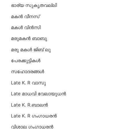
ഭാര്യ സുകൃതവല്ലി
മകൻ വീനസ്
മകൾ വിൻസി
മരുമകൻ ബാബു
മരു മകൾ ജിബ് ലു
പേരക്കുട്ടികൾ
സഹോദരങ്ങൾ
Late K. R വാസു
Late മാധവി വേലായുധൻ
Late K. R.ബാലൻ
Late K. R ഗംഗാധരൻ
വിശാല ഗംഗാധരൻ