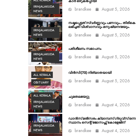
ALL KERALA
കാർ ഒഴുകിപ്പോയി
IRINJALAKUDA
brandkee
August 5, 2026
NEWS
നഷ്ടപ്പെട്ടത് സ്വർണ്ണവും പണവും… തിരികെ
ലഭിച്ചത് വിശ്വാസവും മനുഷ്യനന്മയും.
IRINJALAKUDA
brandkee
August 5, 2026
NEWS
പരിശീലനം സമാപനം
IRINJALAKUDA
brandkee
August 5, 2026
NEWS
വിൻസി (73) നിര്യാതയായി
ALL KERALA
brandkee
August 5, 2026
OBITUARY
ALL KERALA
ചുമതലയേറ്റു
IRINJALAKUDA
brandkee
August 4, 2026
NEWS
ഡാൻസ് മൽസരം ക്യാമ്പസ് ഗ്രൂവ്സ് ഒന്ന
സ്ഥാനം സെന്റ് ജോസഫ്സ് കോളേജിന്
IRINJALAKUDA
brandkee
August 4, 2026
NEWS