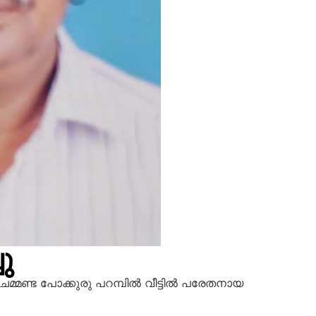
ു
െമ്മണ്ട പോക്കുരു പറമ്പിൽ വീട്ടിൽ പരേതനായ