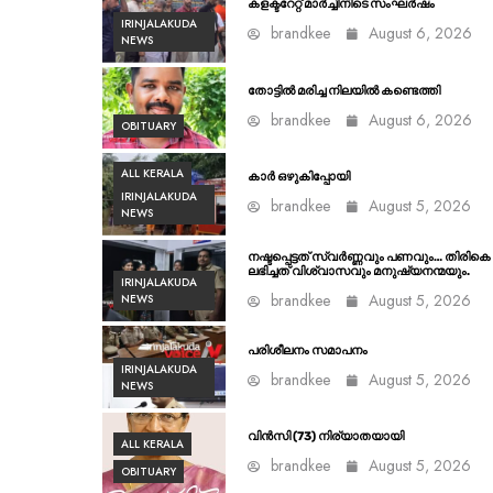
കളക്ടറേറ്റ് മാർച്ചിനിടെ സംഘർഷം
IRINJALAKUDA
brandkee
August 6, 2026
NEWS
തോട്ടിൽ മരിച്ച നിലയിൽ കണ്ടെത്തി
brandkee
August 6, 2026
OBITUARY
ALL KERALA
കാർ ഒഴുകിപ്പോയി
IRINJALAKUDA
brandkee
August 5, 2026
NEWS
നഷ്ടപ്പെട്ടത് സ്വർണ്ണവും പണവും… തിരികെ
ലഭിച്ചത് വിശ്വാസവും മനുഷ്യനന്മയും.
IRINJALAKUDA
brandkee
August 5, 2026
NEWS
പരിശീലനം സമാപനം
IRINJALAKUDA
brandkee
August 5, 2026
NEWS
വിൻസി (73) നിര്യാതയായി
ALL KERALA
brandkee
August 5, 2026
OBITUARY