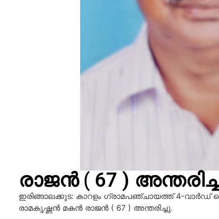
രാജൻ ( 67 ) അന്തരിച്ച
ഇരിങ്ങാലക്കുട: കാറളം ഗ്രാമപഞ്ചായത്ത് 4-വാർഡ് ച
രാമകൃഷ്ണൻ മകൻ രാജൻ ( 67 ) അന്തരിച്ചു.