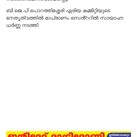
ബി ജെ പി പൊറത്തിശ്ശേരി ഏരിയ കമ്മിറ്റിയുടെ
നേതൃത്വത്തിൽ മാപ്രാണം സെൻ്ററിൽ സായാഹ്ന
ധർണ്ണ നടത്തി