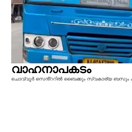
വാഹനാപകടം
ചൊവ്വൂർ സെൻ്ററിൽ ബൈക്കും സ്വകാര്യ ബസും കൂട്