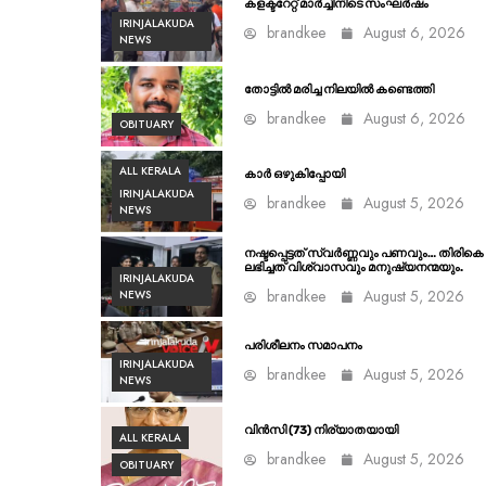
കളക്ടറേറ്റ് മാർച്ചിനിടെ സംഘർഷം
IRINJALAKUDA
brandkee
August 6, 2026
NEWS
തോട്ടിൽ മരിച്ച നിലയിൽ കണ്ടെത്തി
brandkee
August 6, 2026
OBITUARY
ALL KERALA
കാർ ഒഴുകിപ്പോയി
IRINJALAKUDA
brandkee
August 5, 2026
NEWS
നഷ്ടപ്പെട്ടത് സ്വർണ്ണവും പണവും… തിരികെ
ലഭിച്ചത് വിശ്വാസവും മനുഷ്യനന്മയും.
IRINJALAKUDA
brandkee
August 5, 2026
NEWS
പരിശീലനം സമാപനം
IRINJALAKUDA
brandkee
August 5, 2026
NEWS
വിൻസി (73) നിര്യാതയായി
ALL KERALA
brandkee
August 5, 2026
OBITUARY