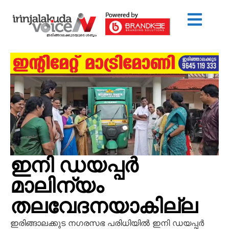
ഇനി ഡയപ്പര്‍
മാലിന്യം
തലവേദനയാകില്ല
ഇരിങ്ങാലക്കുട നഗരസഭ പരിധിയില്‍ ഇനി ഡയപ്പര്‍