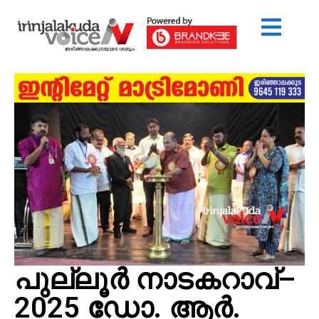
പുല്ലൂർ നാടകറാവ്–
2025 ഡോ. ആർ.