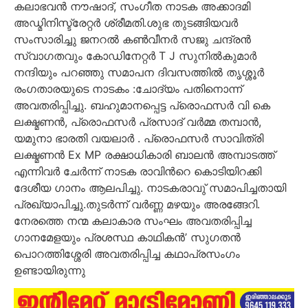
കലാഭവൻ നൗഷാദ്, സംഗീത നാടക അക്കാദമി
അഡ്മിനിസ്ട്രേറ്റർ ശ്രീമതി.ശുഭ തുടങ്ങിയവർ
സംസാരിച്ചു ജനറൽ കൺവീനർ സജു ചന്ദ്രൻ
സ്വാഗതവും കോഡിനേറ്റർ T J സുനിൽകുമാർ
നന്ദിയും പറഞ്ഞു സമാപന ദിവസത്തിൽ തൃശ്ശൂർ
രംഗതാരയുടെ നാടകം :ചോദ്യം പതിനൊന്ന്
അവതരിപ്പിച്ചു. ബഹുമാനപ്പെട്ട പ്രൊഫസർ വി കെ
ലക്ഷ്മണൻ, പ്രൊഫസർ പ്രസാദ് വർമ്മ തമ്പാൻ,
യമുനാ ഭാരതി വയലാർ . പ്രൊഫസർ സാവിത്രി
ലക്ഷ്മണൻ Ex MP രക്ഷാധികാരി ബാലൻ അമ്പാടത്ത്
എന്നിവർ ചേർന്ന് നാടക രാവിൻറെ കൊടിയിറക്കി
ദേശീയ ഗാനം ആലപിച്ചു. നാടകരാവു് സമാപിച്ചതായി
പ്രഖ്യാപിച്ചു.തുടർന്ന് വർണ്ണ മഴയും അരങ്ങേറി.
നേരത്തെ നന്മ കലാകാര സംഘം അവതരിപ്പിച്ച
ഗാനമേളയും പ്രശസ്ഥ കാഥികൻ’ സുഗതൻ
പൊറത്തിശ്ശേരി അവതരിപ്പിച്ച കഥാപ്രസംഗം
ഉണ്ടായിരുന്നു