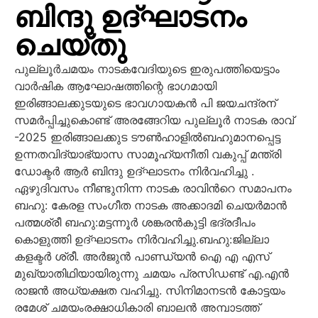
ബിന്ദു ഉദ്ഘാടനം
ചെയ്തു
പുല്ലൂർചമയം നാടകവേദിയുടെ ഇരുപത്തിയെട്ടാം
വാർഷിക ആഘോഷത്തിന്റെ ഭാഗമായി
ഇരിങ്ങാലക്കുടയുടെ ഭാവഗായകൻ പി ജയചന്ദ്രന്
സമർപ്പിച്ചുകൊണ്ട് അരങ്ങേറിയ പുല്ലൂർ നാടക രാവ്
-2025 ഇരിങ്ങാലക്കുട ടൗൺഹാളിൽബഹുമാനപ്പെട്ട
ഉന്നതവിദ്യാഭ്യാസ സാമൂഹ്യനീതി വകുപ്പ് മന്ത്രി
ഡോക്ടർ ആർ ബിന്ദു ഉദ്ഘാടനം നിർവഹിച്ചു .
ഏഴുദിവസം നീണ്ടുനിന്ന നാടക രാവിൻറെ സമാപനം
ബഹു: കേരള സംഗീത നാടക അക്കാദമി ചെയർമാൻ
പത്മശ്രീ ബഹു:മട്ടന്നൂർ ശങ്കരൻകുട്ടി ഭദ്രദീപം
കൊളുത്തി ഉദ്ഘാടനം നിർവഹിച്ചു.ബഹു:ജില്ലാ
കളക്ടർ ശ്രീ. അർജുൻ പാണ്ഡ്യൻ ഐ എ എസ്
മുഖ്യാതിഥിയായിരുന്നു ചമയം പ്രസിഡണ്ട് എ.എൻ
രാജൻ അധ്യക്ഷത വഹിച്ചു. സിനിമാനടൻ കോട്ടയം
രമേശ് ചമയംരക്ഷാധികാരി ബാലൻ അമ്പാടത്ത്