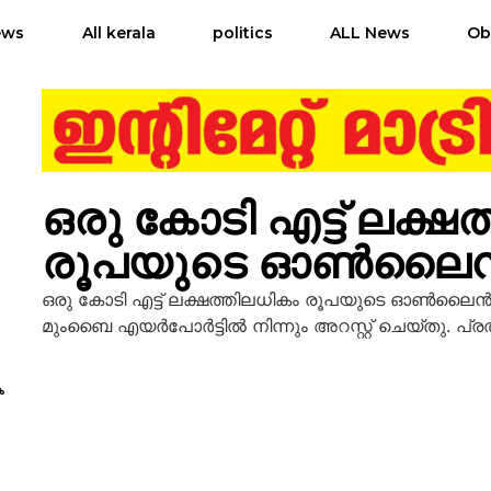
ews
All kerala
politics
ALL News
Ob
ഒരു കോടി എട്ട് ലക്ഷ
രൂപയുടെ ഓൺലൈൻ ട്രേ
ഒരു കോടി എട്ട് ലക്ഷത്തിലധികം രൂപയുടെ ഓൺലൈൻ ട്ര
മുംബൈ എയർപോർട്ടിൽ നിന്നും അറസ്റ്റ് ചെയ്തു. പ്രതി 
െ