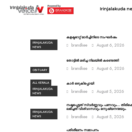
Irinjalakuda n
കളക്ടറേറ്റ് മാർച്ചിനിടെ സംഘർഷം
IRINJALAKUDA
brandkee
August 6, 2026
NEWS
തോട്ടിൽ മരിച്ച നിലയിൽ കണ്ടെത്തി
brandkee
August 6, 2026
OBITUARY
ALL KERALA
കാർ ഒഴുകിപ്പോയി
IRINJALAKUDA
brandkee
August 5, 2026
NEWS
നഷ്ടപ്പെട്ടത് സ്വർണ്ണവും പണവും… തിരിക
ലഭിച്ചത് വിശ്വാസവും മനുഷ്യനന്മയും.
IRINJALAKUDA
brandkee
August 5, 2026
NEWS
പരിശീലനം സമാപനം