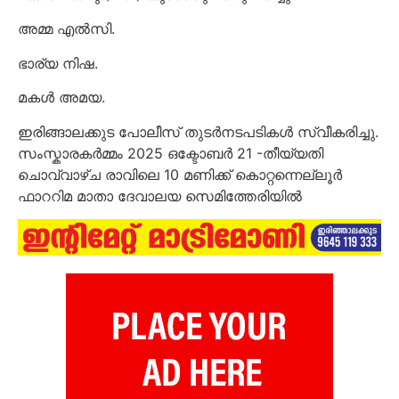
അമ്മ എൽസി.
ഭാര്യ നിഷ.
മകൾ അമയ.
ഇരിങ്ങാലക്കുട പോലീസ് തുടർനടപടികൾ സ്വീകരിച്ചു.
സംസ്കാരകർമ്മം 2025 ഒക്ടോബർ 21 -തീയ്യതി
ചൊവ്വാഴ്ച രാവിലെ 10 മണിക്ക് കൊറ്റന്നെല്ലൂർ
ഫാററിമ മാതാ ദേവാലയ സെമിത്തേരിയിൽ