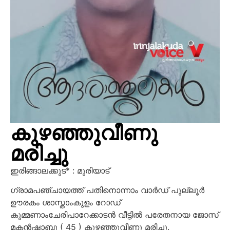
കുഴഞ്ഞുവീണു
മരിച്ചു
ഇരിങ്ങാലക്കുട* : മുരിയാട്
ഗ്രാമപഞ്ചായത്ത് പതിനൊന്നാം വാർഡ് പുല്ലൂർ
ഊരകം ശാസ്താംകുളം റോഡ്
കുമ്മണാംചേരിപാറേക്കാടൻ വീട്ടിൽ പരേതനായ ജോസ്
മകൻഷാബു ( 45 ) കുഴഞ്ഞുവീണു മരിച്ചു.