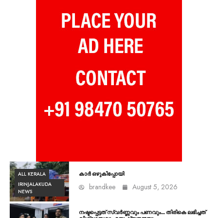
ALL KERALA
കാർ ഒഴുകിപ്പോയി
IRINJALAKUDA
brandkee
August 5, 2026
NEWS
നഷ്ടപ്പെട്ടത് സ്വർണ്ണവും പണവും… തിരികെ ലഭിച്ചത്