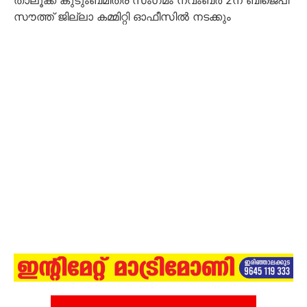
താലൂക്ക് കുടുംബമിത്ര സംഗമം നവംബര്‍ 2ന് ബിജെപി
സൗത്ത് ജില്ലാ കമ്മിറ്റി ഓഫീസില്‍ നടക്കും