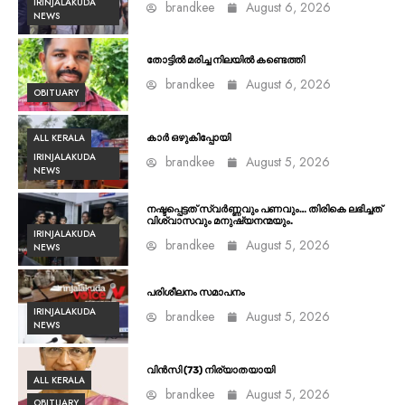
IRINJALAKUDA
brandkee
August 6, 2026
NEWS
തോട്ടിൽ മരിച്ച നിലയിൽ കണ്ടെത്തി
brandkee
August 6, 2026
OBITUARY
ALL KERALA
കാർ ഒഴുകിപ്പോയി
IRINJALAKUDA
brandkee
August 5, 2026
NEWS
നഷ്ടപ്പെട്ടത് സ്വർണ്ണവും പണവും… തിരികെ ലഭിച്ചത്
വിശ്വാസവും മനുഷ്യനന്മയും.
IRINJALAKUDA
brandkee
August 5, 2026
NEWS
പരിശീലനം സമാപനം
IRINJALAKUDA
brandkee
August 5, 2026
NEWS
വിൻസി (73) നിര്യാതയായി
ALL KERALA
brandkee
August 5, 2026
OBITUARY