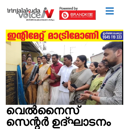
വെല്‍നൈസ്
സെന്റര്‍ ഉദ്ഘാടനം