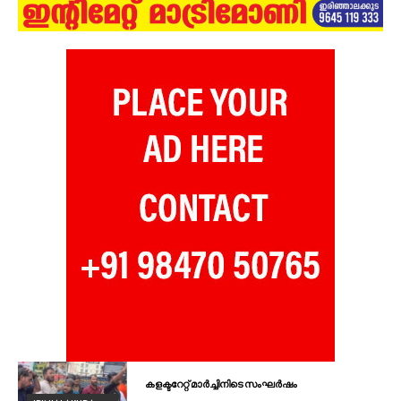
കളക്ടറേറ്റ് മാർച്ചിനിടെ സംഘർഷം