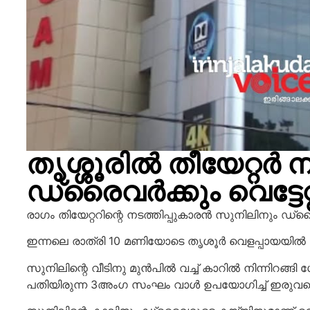
തൃശ്ശൂരിൽ തീയേറ്റർ ന
ഡ്രൈവർക്കും വെട്ടേറ്
രാഗം തിയേറ്ററിന്റെ നടത്തിപ്പുകാരൻ സുനിലിനും ഡ്
ഇന്നലെ രാത്രി 10 മണിയോടെ തൃശൂർ വെളപ്പായയിൽ സു
സുനിലിന്റെ വീടിനു മുൻപിൽ വച്ച് കാറിൽ നിന്നിറങ്ങി ഗേ
പതിയിരുന്ന 3അംഗ സംഘം വാൾ ഉപയോഗിച്ച് ഇരുവരെയ