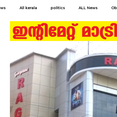
ews
All kerala
politics
ALL News
Ob