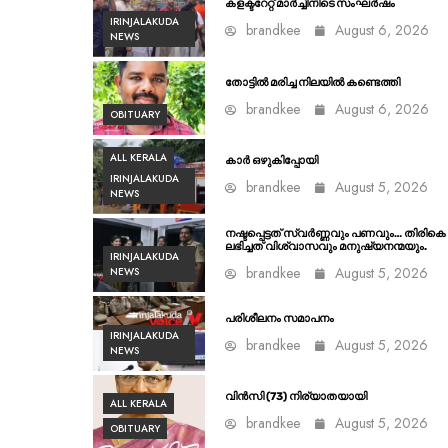
കളക്ടറേറ്റ് മാർച്ചിനിടെ സംഘർഷം
IRINJALAKUDA
brandkee
August 6, 2026
NEWS
തോട്ടിൽ മരിച്ച നിലയിൽ കണ്ടെത്തി
brandkee
August 6, 2026
OBITUARY
ALL KERALA
കാർ ഒഴുകിപ്പോയി
IRINJALAKUDA
brandkee
August 5, 2026
NEWS
നഷ്ടപ്പെട്ടത് സ്വർണ്ണവും പണവും… തിരികെ
ലഭിച്ചത് വിശ്വാസവും മനുഷ്യനന്മയും.
IRINJALAKUDA
brandkee
August 5, 2026
NEWS
പരിശീലനം സമാപനം
IRINJALAKUDA
brandkee
August 5, 2026
NEWS
വിൻസി (73) നിര്യാതയായി
ALL KERALA
brandkee
August 5, 2026
OBITUARY