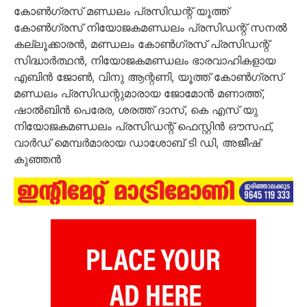
കോൺഗ്രസ് മണ്ഡലം പ്രസിഡന്റ് യൂത്ത്
കോൺഗ്രസ്‌ നിയോജകമണ്ഡലം പ്രസിഡന്റ് സനൽ
കല്ലൂക്കാരൻ, മണ്ഡലം കോൺഗ്രസ്‌ പ്രസിഡന്റ്
സിദ്ധാർത്ഥൻ, നിയോജകമണ്ഡലം ഭാരവാഹികളായ
എബിൻ ജോൺ, വിനു ആന്റണി, യൂത്ത് കോൺഗ്രസ്‌
മണ്ഡലം പ്രസിഡന്റുമാരായ ജോമോൻ മണാത്ത്,
ഷാൽബിൻ പെരേര, ശരത്ത് ദാസ്, കെ എസ് യു
നിയോജകമണ്ഡലം പ്രസിഡന്റ് ഫെസ്റ്റിൻ ഔസഫ്,
വാർഡ് മെമ്പർമാരായ ഡാശോബ് ടി ഡി, അജീഷ്
കുഞ്ഞൻ