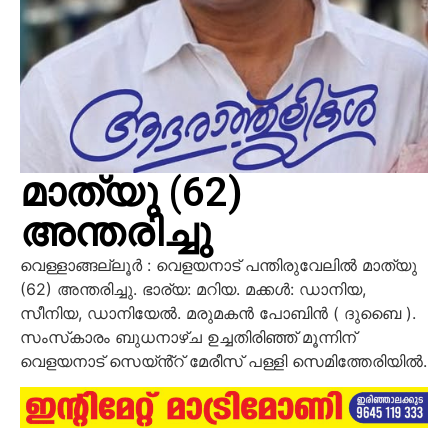
മാത്യു (62)
അന്തരിച്ചു
വെള്ളാങ്ങല്ലൂർ : വെളയനാട് പന്തിരുവേലിൽ മാത്യു
(62) അന്തരിച്ചു. ഭാര്യ: മറിയ. മക്കൾ: ഡാനിയ,
സീനിയ, ഡാനിയേൽ. മരുമകൻ പോബിൻ ( ദുബൈ ).
സംസ്‌കാരം ബുധനാഴ്ച ഉച്ചതിരിഞ്ഞ് മൂന്നിന്
വെളയനാട് സെയ്ൻ്റ് മേരീസ് പള്ളി സെമിത്തേരിയിൽ.