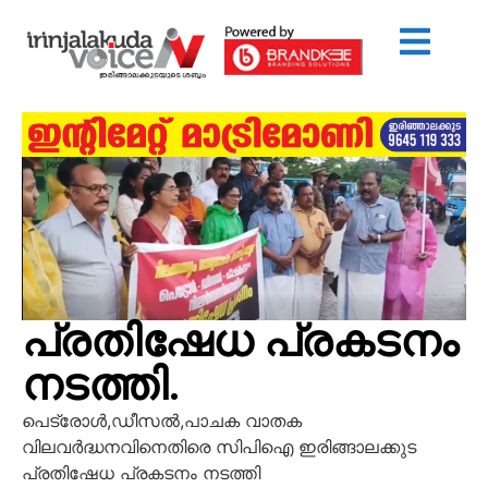
പ്രതിഷേധ പ്രകടനം
നടത്തി.
പെട്രോൾ,ഡീസൽ,പാചക വാതക
വിലവർദ്ധനവിനെതിരെ സിപിഐ ഇരിങ്ങാലക്കുട
പ്രതിഷേധ പ്രകടനം നടത്തി