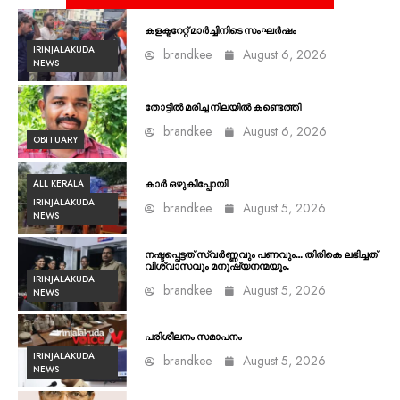
കളക്ടറേറ്റ് മാർച്ചിനിടെ സംഘർഷം
IRINJALAKUDA
brandkee
August 6, 2026
NEWS
തോട്ടിൽ മരിച്ച നിലയിൽ കണ്ടെത്തി
brandkee
August 6, 2026
OBITUARY
ALL KERALA
കാർ ഒഴുകിപ്പോയി
IRINJALAKUDA
brandkee
August 5, 2026
NEWS
നഷ്ടപ്പെട്ടത് സ്വർണ്ണവും പണവും… തിരികെ ലഭിച്ചത്
വിശ്വാസവും മനുഷ്യനന്മയും.
IRINJALAKUDA
brandkee
August 5, 2026
NEWS
പരിശീലനം സമാപനം
IRINJALAKUDA
brandkee
August 5, 2026
NEWS