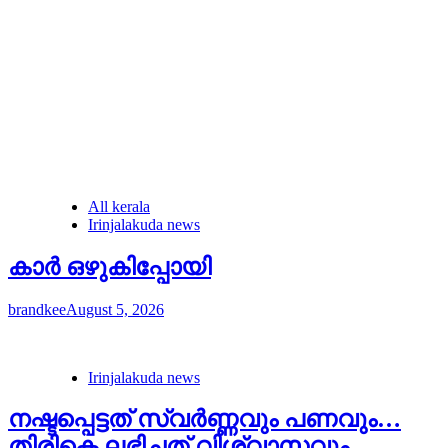
All kerala
Irinjalakuda news
കാർ ഒഴുകിപ്പോയി
brandkee
August 5, 2026
Irinjalakuda news
നഷ്ടപ്പെട്ടത് സ്വർണ്ണവും പണവും…
തിരികെ ലഭിച്ചത് വിശ്വാസവും