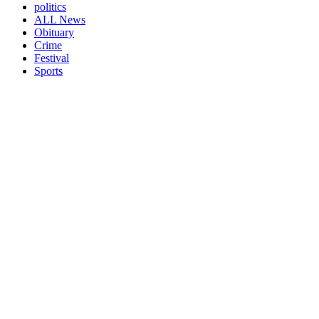
politics
ALL News
Obituary
Crime
Festival
Sports