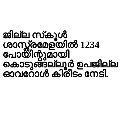
ജില്ല സ്‌കൂള്‍
ശാസ്ത്രമേളയില്‍ 1234
പോയിന്റുമായി
കൊടുങ്ങല്ലൂര്‍ ഉപജില്ല
ഓവറോള്‍ കിരീടം നേടി.