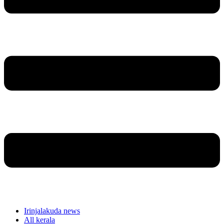
Irinjalakuda news
All kerala