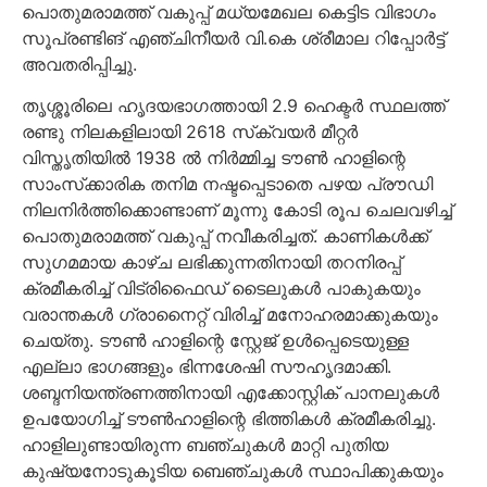
പൊതുമരാമത്ത് വകുപ്പ് മധ്യമേഖല കെട്ടിട വിഭാഗം
സൂപ്രണ്ടിങ് എഞ്ചിനീയര്‍ വി.കെ ശ്രീമാല റിപ്പോര്‍ട്ട്
അവതരിപ്പിച്ചു.
തൃശ്ശൂരിലെ ഹൃദയഭാഗത്തായി 2.9 ഹെക്ടര്‍ സ്ഥലത്ത്
രണ്ടു നിലകളിലായി 2618 സ്‌ക്വയര്‍ മീറ്റര്‍
വിസ്തൃതിയില്‍ 1938 ല്‍ നിര്‍മ്മിച്ച ടൗണ്‍ ഹാളിന്റെ
സാംസ്‌ക്കാരിക തനിമ നഷ്ടപ്പെടാതെ പഴയ പ്രൗഡി
നിലനിര്‍ത്തിക്കൊണ്ടാണ് മൂന്നു കോടി രൂപ ചെലവഴിച്ച്
പൊതുമരാമത്ത് വകുപ്പ് നവീകരിച്ചത്. കാണികള്‍ക്ക്
സുഗമമായ കാഴ്ച ലഭിക്കുന്നതിനായി തറനിരപ്പ്
ക്രമീകരിച്ച് വിട്രിഫൈഡ് ടൈലുകള്‍ പാകുകയും
വരാന്തകള്‍ ഗ്രാനൈറ്റ് വിരിച്ച് മനോഹരമാക്കുകയും
ചെയ്തു. ടൗണ്‍ ഹാളിന്റെ സ്റ്റേജ് ഉള്‍പ്പെടെയുള്ള
എല്ലാ ഭാഗങ്ങളും ഭിന്നശേഷി സൗഹൃദമാക്കി.
ശബ്ദനിയന്ത്രണത്തിനായി എക്കോസ്റ്റിക് പാനലുകള്‍
ഉപയോഗിച്ച് ടൗണ്‍ഹാളിന്റെ ഭിത്തികള്‍ ക്രമീകരിച്ചു.
ഹാളിലുണ്ടായിരുന്ന ബഞ്ചുകള്‍ മാറ്റി പുതിയ
കുഷ്യനോടുകൂടിയ ബെഞ്ചുകള്‍ സ്ഥാപിക്കുകയും