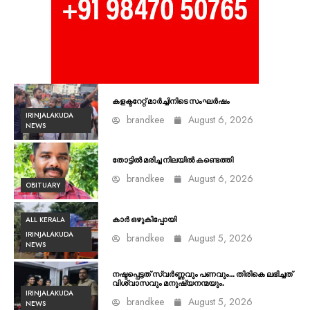
കളക്ടറേറ്റ് മാർച്ചിനിടെ സംഘർഷം
IRINJALAKUDA
brandkee
August 6, 2026
NEWS
തോട്ടിൽ മരിച്ച നിലയിൽ കണ്ടെത്തി
brandkee
August 6, 2026
OBITUARY
ALL KERALA
കാർ ഒഴുകിപ്പോയി
IRINJALAKUDA
brandkee
August 5, 2026
NEWS
നഷ്ടപ്പെട്ടത് സ്വർണ്ണവും പണവും… തിരികെ ലഭിച്ചത്
വിശ്വാസവും മനുഷ്യനന്മയും.
IRINJALAKUDA
brandkee
August 5, 2026
NEWS