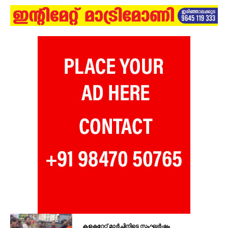
കളക്ടറേറ്റ് മാർച്ചിനിടെ സംഘർഷം