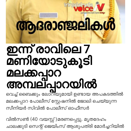
ഇന്ന് രാവിലെ 7
മണിയോടുകൂടി
മലക്കപ്പാറ
അമ്പലപ്പാറയിൽ
വെച്ച് ബൈക്കും ലോറിയുമായി ഉണ്ടായ അപകടത്തിൽ
മലക്കപ്പാറ പോലീസ് സ്റ്റേഷനിൽ ജോലി ചെയ്യുന്ന
സീനിയർ സിവിൽ പോലീസ് ഓഫീസർ
വിൽസൺ (40 വയസ്സ് )മരണപ്പെട്ടു. മൃതദേഹം
ചാലക്കുടി സെന്റ് ജെയിംസ് ആശുപത്രി മോർച്ചറിയിൽ