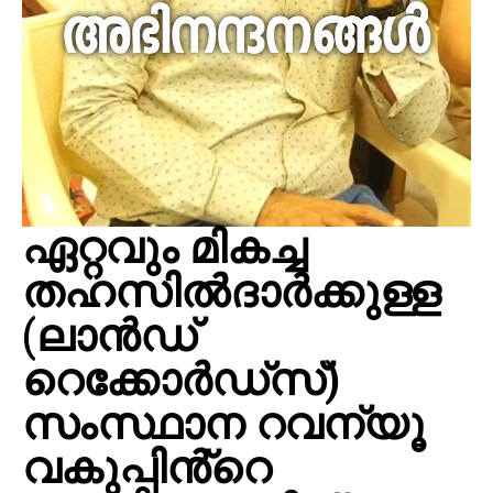
ഏറ്റവും മികച്ച
തഹസിൽദാർക്കുള്ള
(ലാൻഡ്
റെക്കോർഡ്സ്)
സംസ്ഥാന റവന്യൂ
വകുപ്പിൻ്റെ