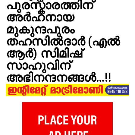
പുരസ്കാരത്തിന്
അർഹനായ
മുകുന്ദപുരം
തഹസിൽദാർ (എൽ
ആർ) സിമിഷ്
സാഹുവിന്
അഭിനന്ദനങ്ങൾ…!!