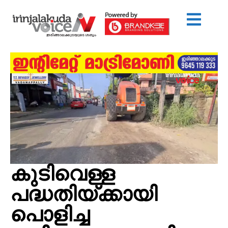
കുടിവെള്ള
പദ്ധതിയ്ക്കായി
പൊളിച്ച