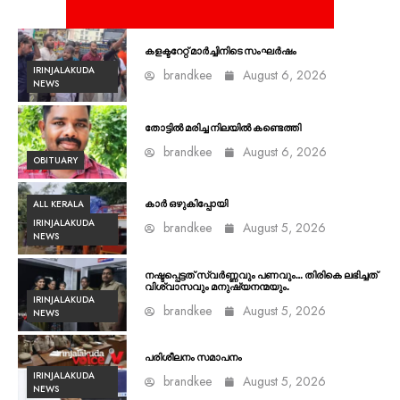
കളക്ടറേറ്റ് മാർച്ചിനിടെ സംഘർഷം
IRINJALAKUDA
brandkee
August 6, 2026
NEWS
തോട്ടിൽ മരിച്ച നിലയിൽ കണ്ടെത്തി
brandkee
August 6, 2026
OBITUARY
ALL KERALA
കാർ ഒഴുകിപ്പോയി
IRINJALAKUDA
brandkee
August 5, 2026
NEWS
നഷ്ടപ്പെട്ടത് സ്വർണ്ണവും പണവും… തിരികെ ലഭിച്ചത്
വിശ്വാസവും മനുഷ്യനന്മയും.
IRINJALAKUDA
brandkee
August 5, 2026
NEWS
പരിശീലനം സമാപനം
IRINJALAKUDA
brandkee
August 5, 2026
NEWS