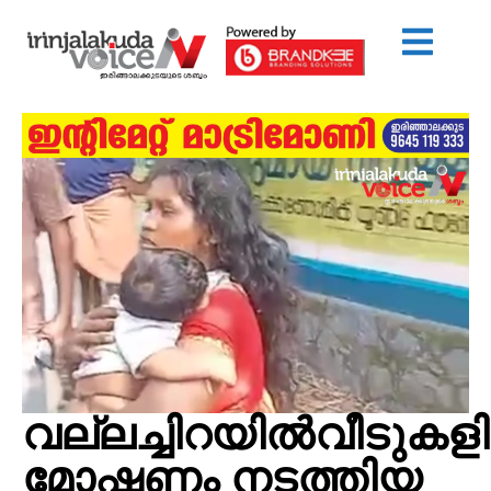
വല്ലച്ചിറയിൽവീടുകള
മോഷണം നടത്തിയ