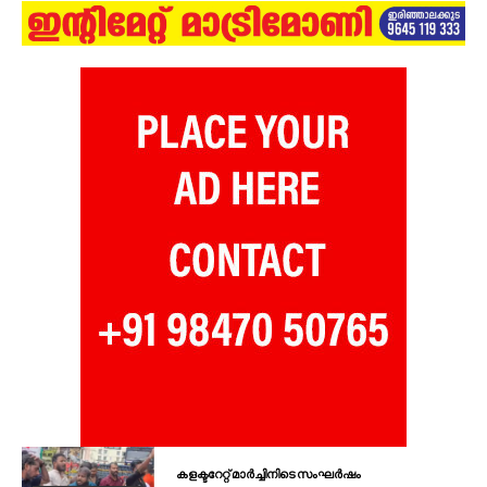
കളക്ടറേറ്റ് മാർച്ചിനിടെ സംഘർഷം