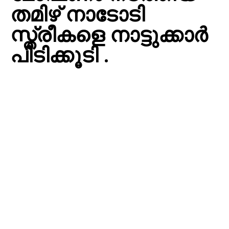
തമിഴ് നാടോടി
സ്ത്രീകളെ നാട്ടുക്കാർ
പിടിക്കൂടി .