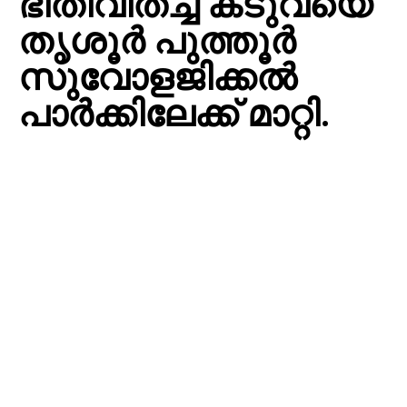
ഭീതിവിതച്ച കടുവയെ
തൃശൂർ പുത്തൂർ
സുവോളജിക്കൽ
പാർക്കിലേക്ക് മാറ്റി.