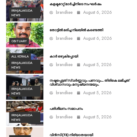
കളക്ടറേറ്റ് മാർച്ചിനിടെ സംഘർഷം
IRINJALAKUDA
brandkee
August 6, 2026
NEWS
തോട്ടിൽ മരിച്ച നിലയിൽ കണ്ടെത്തി
brandkee
August 6, 2026
OBITUARY
ALL KERALA
കാർ ഒഴുകിപ്പോയി
IRINJALAKUDA
brandkee
August 5, 2026
NEWS
നഷ്ടപ്പെട്ടത് സ്വർണ്ണവും പണവും… തിരികെ ലഭിച്ചത്
വിശ്വാസവും മനുഷ്യനന്മയും.
IRINJALAKUDA
brandkee
August 5, 2026
NEWS
പരിശീലനം സമാപനം
IRINJALAKUDA
brandkee
August 5, 2026
NEWS
വിൻസി (73) നിര്യാതയായി