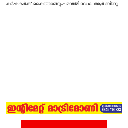
കര്‍ഷകര്‍ക്ക് കൈത്താങ്ങും- മന്ത്രി ഡോ. ആര്‍ ബിന്ദു