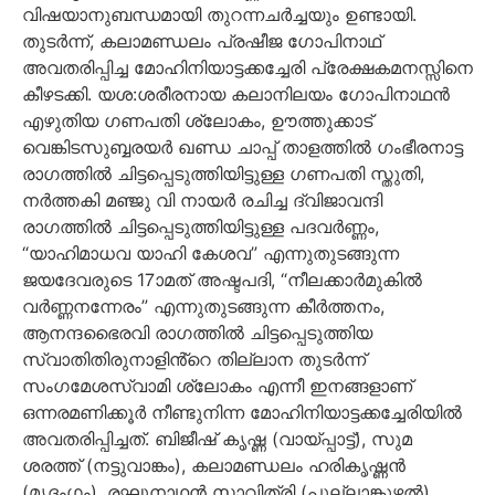
വിഷയാനുബന്ധമായി തുറന്നചർച്ചയും ഉണ്ടായി.
തുടർന്ന്, കലാമണ്ഡലം പ്രഷീജ ഗോപിനാഥ്
അവതരിപ്പിച്ച മോഹിനിയാട്ടക്കച്ചേരി പ്രേക്ഷകമനസ്സിനെ
കീഴടക്കി. യശ:ശരീരനായ കലാനിലയം ഗോപിനാഥൻ
എഴുതിയ ഗണപതി ശ്ലോകം, ഊത്തുക്കാട്
വെങ്കിടസുബ്ബരയർ ഖണ്ഡ ചാപ്പ് താളത്തിൽ ഗംഭീരനാട്ട
രാഗത്തിൽ ചിട്ടപ്പെടുത്തിയിട്ടുള്ള ഗണപതി സ്തുതി,
നർത്തകി മഞ്ജു വി നായർ രചിച്ച ദ്വിജാവന്ദി
രാഗത്തിൽ ചിട്ടപ്പെടുത്തിയിട്ടുള്ള പദവർണ്ണം,
“യാഹിമാധവ യാഹി കേശവ” എന്നുതുടങ്ങുന്ന
ജയദേവരുടെ 17ാമത് അഷ്ടപദി, “നീലക്കാർമുകിൽ
വർണ്ണനന്നേരം” എന്നുതുടങ്ങുന്ന കീർത്തനം,
ആനന്ദഭൈരവി രാഗത്തിൽ ചിട്ടപ്പെടുത്തിയ
സ്വാതിതിരുനാളിൻ്റെ തില്ലാന തുടർന്ന്
സംഗമേശസ്വാമി ശ്ലോകം എന്നീ ഇനങ്ങളാണ്
ഒന്നരമണിക്കൂർ നീണ്ടുനിന്ന മോഹിനിയാട്ടക്കച്ചേരിയിൽ
അവതരിപ്പിച്ചത്. ബിജീഷ് കൃഷ്ണ (വായ്പ്പാട്ട്), സുമ
ശരത്ത് (നട്ടുവാങ്കം), കലാമണ്ഡലം ഹരികൃഷ്ണൻ
(മൃദംഗം), രഘുനാഥൻ സാവിത്രി (പുല്ലാങ്കുഴൽ)