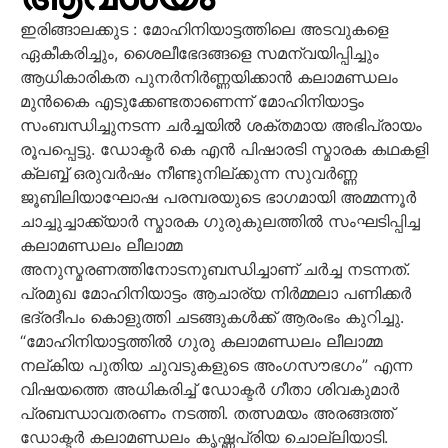
ഇരിങ്ങാലക്കുട : മോഹിനിയാട്ടത്തിലെ അടവുകളെ
ഏകീകരിച്ചും, ശൈലീഭേദങ്ങളെ സമന്വയിപ്പിച്ചും
ആധികാരികത പുനർനിർണ്ണയിക്കാൻ കലാമണ്ഡലം
മുൻകൈ എടുക്കേണ്ടതാണെന്ന് മോഹിനിയാട്ടം
സംബന്ധിച്ചുനടന്ന ചർച്ചയിൽ ശക്തമായ അഭിപ്രായം
രൂപപ്പെട്ടു. ഡോക്ടർ കെ എൻ പിഷാരടി സ്മാരക കഥകളി
ക്ലബ്ബ് ഒരുവർഷം നീണ്ടുനില്ക്കുന്ന സുവർണ്ണ
ജൂബിലിയാഘോഷ പരമ്പരയുടെ ഭാഗമായി അമ്മന്നൂർ
ചാച്ചുച്ചാക്ക്യാർ സ്മാരക ഗുരുകുലത്തിൽ സംഘടിപ്പിച്ച
കലാമണ്ഡലം ലീലാമ്മ
അനുസ്മരണത്തിനോടനുബന്ധിച്ചാണ് ചർച്ച നടന്നത്.
പ്രമുഖ മോഹിനിയാട്ടം ആചാര്യ നിർമ്മലാ പണിക്കർ
ഭദ്രദീപം കൊളുത്തി ചടങ്ങുകൾക്ക് ആരംഭം കുറിച്ചു.
“മോഹിനിയാട്ടത്തിൽ ഗുരു കലാമണ്ഡലം ലീലാമ്മ
നല്കിയ പുതിയ ചുവടുകളുടെ അംഗസൗഭഗം” എന്ന
വിഷയത്തെ അധികരിച്ച് ഡോക്ടർ ഗീതാ ശിവകുമാർ
പ്രബന്ധാവതരണം നടത്തി. തത്സമയം അരങ്ങത്ത്
ഡോക്ടർ കലാമണ്ഡലം കൃഷ്ണപ്രിയ ചൊല്ലിയാടി.