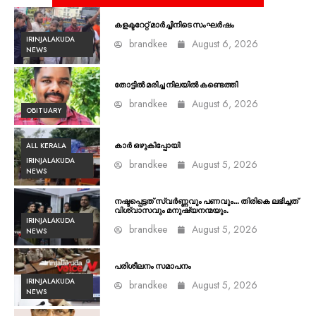
കളക്ടറേറ്റ് മാർച്ചിനിടെ സംഘർഷം
IRINJALAKUDA
brandkee
August 6, 2026
NEWS
തോട്ടിൽ മരിച്ച നിലയിൽ കണ്ടെത്തി
brandkee
August 6, 2026
OBITUARY
ALL KERALA
കാർ ഒഴുകിപ്പോയി
IRINJALAKUDA
brandkee
August 5, 2026
NEWS
നഷ്ടപ്പെട്ടത് സ്വർണ്ണവും പണവും… തിരികെ ലഭിച്ചത്
വിശ്വാസവും മനുഷ്യനന്മയും.
IRINJALAKUDA
brandkee
August 5, 2026
NEWS
പരിശീലനം സമാപനം
IRINJALAKUDA
brandkee
August 5, 2026
NEWS