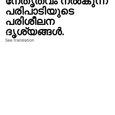
നേതൃത്വം നൽകുന്ന
പരിപാടിയുടെ
പരിശീലന
ദൃശ്യങ്ങൾ.
See translation