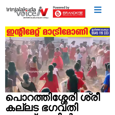
പൊറത്തിശ്ശേരി ശ്രീ
കല്ലട ഭഗവതി