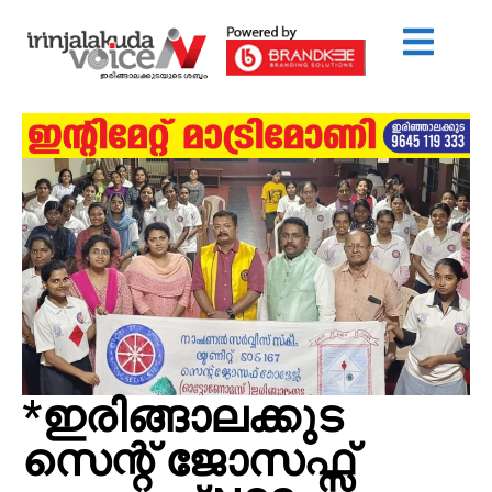
*ഇരിങ്ങാലക്കുട
സെന്റ് ജോസഫ്സ്