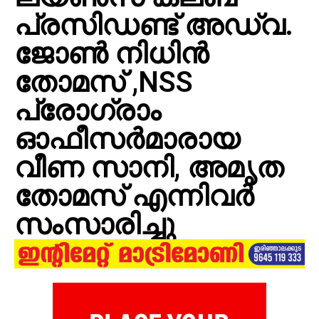
പ്രസിഡണ്ട് അഡ്വ.
ജോൺ നിധിൻ
തോമസ് ,NSS
പ്രോഗ്രാം
ഓഫീസർമാരായ
വീണ സാനി, അമൃത
തോമസ് എന്നിവർ
സംസാരിച്ചു