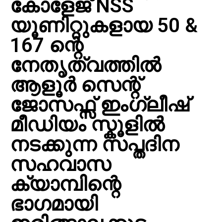
കോളേജ് NSS
യൂണിറ്റുകളായ 50 &
167 ന്റെ
നേതൃത്വത്തിൽ
ആളൂർ സെന്റ്
ജോസഫ്സ് ഇംഗ്ലീഷ്
മീഡിയം സ്കൂളിൽ
നടക്കുന്ന സപ്തദിന
സഹവാസ
ക്യാമ്പിന്റെ
ഭാഗമായി