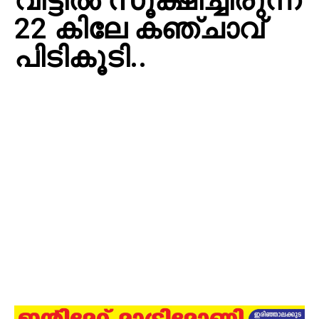
വീട്ടില്‍ സൂക്ഷിച്ചിരുന്ന
22 കിലേ കഞ്ചാവ്
പിടികൂടി..