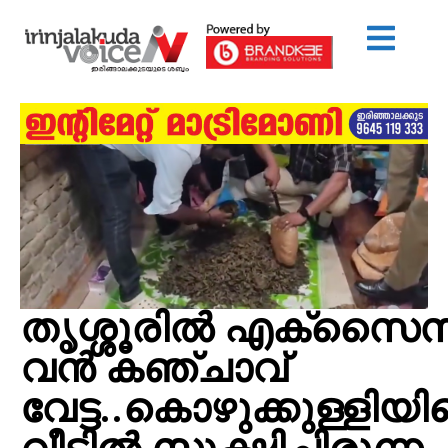
തൃശ്ശൂരില്‍ എക്സെെസ
വന്‍ കഞ്ചാവ്
വേട്ട..കൊഴുക്കുള്ളിയ