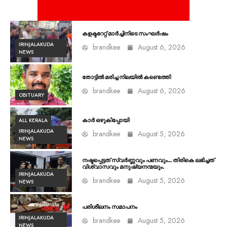
കളക്ടറേറ്റ് മാർച്ചിനിടെ സംഘർഷം
IRINJALAKUDA
brandkee
August 6, 2026
NEWS
തോട്ടിൽ മരിച്ച നിലയിൽ കണ്ടെത്തി
brandkee
August 6, 2026
OBITUARY
ALL KERALA
കാർ ഒഴുകിപ്പോയി
IRINJALAKUDA
brandkee
August 5, 2026
NEWS
നഷ്ടപ്പെട്ടത് സ്വർണ്ണവും പണവും… തിരികെ ലഭിച്ചത്
വിശ്വാസവും മനുഷ്യനന്മയും.
IRINJALAKUDA
brandkee
August 5, 2026
NEWS
പരിശീലനം സമാപനം
IRINJALAKUDA
brandkee
August 5, 2026
NEWS