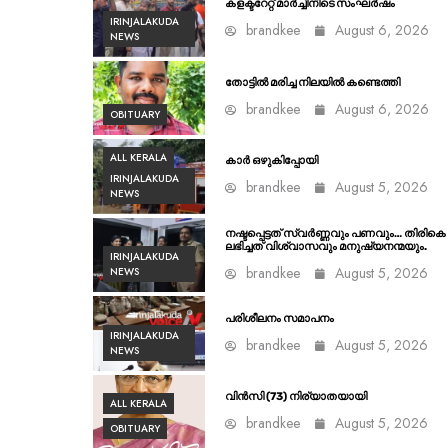
കളക്ടറേറ്റ് മാർച്ചിനിടെ സംഘർഷം
IRINJALAKUDA
brandkee
August 6, 2026
NEWS
തോട്ടിൽ മരിച്ച നിലയിൽ കണ്ടെത്തി
brandkee
August 6, 2026
OBITUARY
ALL KERALA
കാർ ഒഴുകിപ്പോയി
IRINJALAKUDA
brandkee
August 5, 2026
NEWS
നഷ്ടപ്പെട്ടത് സ്വർണ്ണവും പണവും… തിരികെ
ലഭിച്ചത് വിശ്വാസവും മനുഷ്യനന്മയും.
IRINJALAKUDA
brandkee
August 5, 2026
NEWS
പരിശീലനം സമാപനം
IRINJALAKUDA
brandkee
August 5, 2026
NEWS
വിൻസി (73) നിര്യാതയായി
ALL KERALA
brandkee
August 5, 2026
OBITUARY