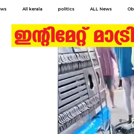
ews
All kerala
politics
ALL News
Ob