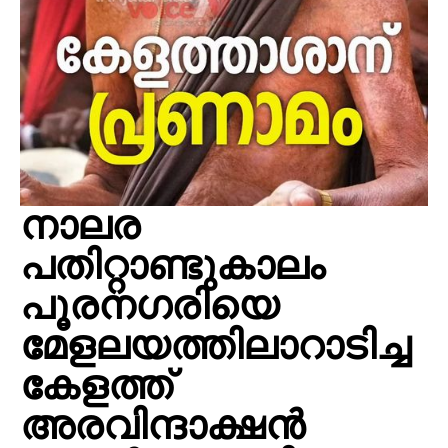
നാലര
പതിറ്റാണ്ടുകാലം
പൂരനഗരിയെ
മേളലയത്തിലാറാടിച്ച
കേളത്ത്
അരവിന്ദാക്ഷൻ