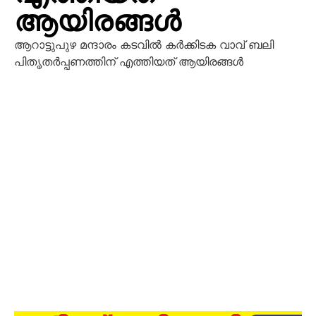
ആയിരങ്ങൾ
ആറാട്ടുപുഴ മന്ദാരം കടവിൽ കർക്കിടക വാവ് ബലി
പിതൃതർപ്പണത്തിന് എത്തിയത് ആയിരങ്ങൾ