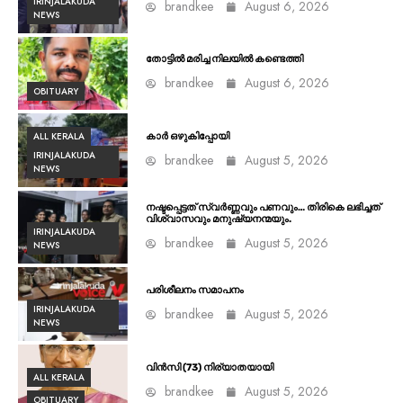
IRINJALAKUDA
brandkee
August 6, 2026
NEWS
തോട്ടിൽ മരിച്ച നിലയിൽ കണ്ടെത്തി
brandkee
August 6, 2026
OBITUARY
ALL KERALA
കാർ ഒഴുകിപ്പോയി
IRINJALAKUDA
brandkee
August 5, 2026
NEWS
നഷ്ടപ്പെട്ടത് സ്വർണ്ണവും പണവും… തിരികെ ലഭിച്ചത്
വിശ്വാസവും മനുഷ്യനന്മയും.
IRINJALAKUDA
brandkee
August 5, 2026
NEWS
പരിശീലനം സമാപനം
IRINJALAKUDA
brandkee
August 5, 2026
NEWS
വിൻസി (73) നിര്യാതയായി
ALL KERALA
brandkee
August 5, 2026
OBITUARY