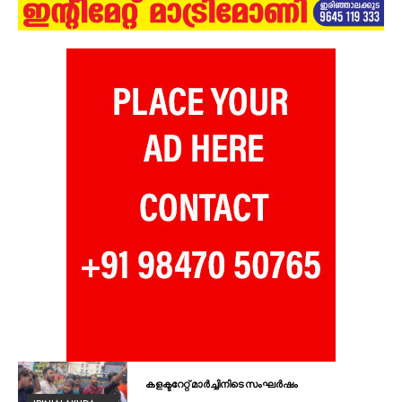
കളക്ടറേറ്റ് മാർച്ചിനിടെ സംഘർഷം