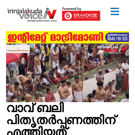
വാവ് ബലി
പിതൃതർപ്പണത്തിന്
എത്തിയത്