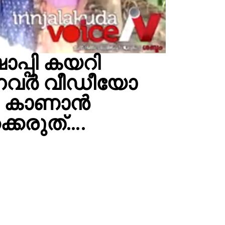
ാപ്പി കയറി
്നവര്‍ വീഡീയോ
നെ കാണാന്‍
ക്കരുത്….