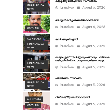
കളക്ടറേറ്റ് മാർച്ചിനിടെ സംഘർഷം
IRINJALAKUDA
brandkee
August 6, 2026
NEWS
തോട്ടിൽ മരിച്ച നിലയിൽ കണ്ടെത്തി
brandkee
August 6, 2026
OBITUARY
ALL KERALA
കാർ ഒഴുകിപ്പോയി
IRINJALAKUDA
brandkee
August 5, 2026
NEWS
നഷ്ടപ്പെട്ടത് സ്വർണ്ണവും പണവും… തിരികെ
ലഭിച്ചത് വിശ്വാസവും മനുഷ്യനന്മയും.
IRINJALAKUDA
brandkee
August 5, 2026
NEWS
പരിശീലനം സമാപനം
IRINJALAKUDA
brandkee
August 5, 2026
NEWS
വിൻസി (73) നിര്യാതയായി
ALL KERALA
brandkee
August 5, 2026
OBITUARY