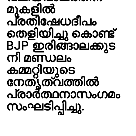
മുകളിൽ
പ്രതിഷേധദീപം
തെളിയിച്ചു കൊണ്ട്
BJP ഇരിങ്ങാലക്കുട
നി മണ്ഡലം
കമ്മറ്റിയുടെ
നേതൃത്വത്തിൽ
പ്രാർത്ഥനാസംഗമം
സംഘടിപ്പിച്ചു.