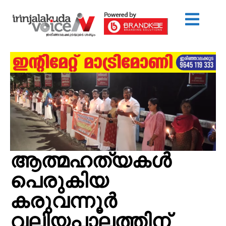
ആത്മഹത്യകൾ
പെരുകിയ
കരുവന്നൂർ
വലിയപാലത്തിന്