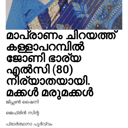
മാപ്രാണം ചിറയത്ത്
കള്ളാപറമ്പിൽ
ജോണി ഭാര്യ
എൽസി (80)
നിര്യാതയായി.
മക്കൾ മരുമക്കൾ
ജിപ്സൺ ഷൈനി
ജെഫ്രിൻ സിന്റ
പ്രാർത്ഥനാ പൂർവ്വം