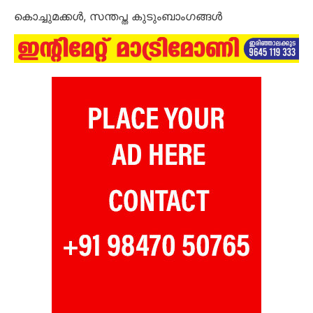
കൊച്ചുമക്കൾ, സന്തപ്ത കുടുംബാംഗങ്ങൾ