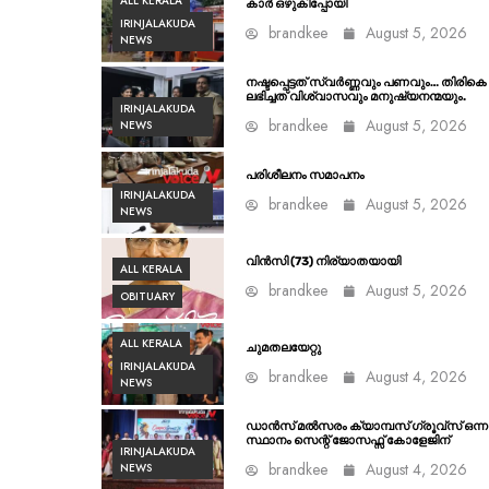
ALL KERALA
കാർ ഒഴുകിപ്പോയി
IRINJALAKUDA
brandkee
August 5, 2026
NEWS
നഷ്ടപ്പെട്ടത് സ്വർണ്ണവും പണവും… തിരികെ
ലഭിച്ചത് വിശ്വാസവും മനുഷ്യനന്മയും.
IRINJALAKUDA
brandkee
August 5, 2026
NEWS
പരിശീലനം സമാപനം
IRINJALAKUDA
brandkee
August 5, 2026
NEWS
വിൻസി (73) നിര്യാതയായി
ALL KERALA
brandkee
August 5, 2026
OBITUARY
ALL KERALA
ചുമതലയേറ്റു
IRINJALAKUDA
brandkee
August 4, 2026
NEWS
ഡാൻസ് മൽസരം ക്യാമ്പസ് ഗ്രൂവ്സ് ഒന്ന
സ്ഥാനം സെന്റ് ജോസഫ്സ് കോളേജിന്
IRINJALAKUDA
brandkee
August 4, 2026
NEWS