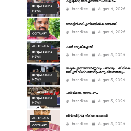
കളക്ടറേറ്റ് മാർച്ചിനിടെ സംഘർഷം
IRINJALAKUDA
brandkee
August 6, 2026
NEWS
തോട്ടിൽ മരിച്ച നിലയിൽ കണ്ടെത്തി
brandkee
August 6, 2026
OBITUARY
ALL KERALA
കാർ ഒഴുകിപ്പോയി
IRINJALAKUDA
brandkee
August 5, 2026
NEWS
നഷ്ടപ്പെട്ടത് സ്വർണ്ണവും പണവും… തിരികെ
ലഭിച്ചത് വിശ്വാസവും മനുഷ്യനന്മയും.
IRINJALAKUDA
brandkee
August 5, 2026
NEWS
പരിശീലനം സമാപനം
IRINJALAKUDA
brandkee
August 5, 2026
NEWS
വിൻസി (73) നിര്യാതയായി
ALL KERALA
brandkee
August 5, 2026
OBITUARY