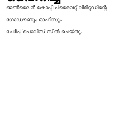
ഓൺലൈൻ ഷോപ്പീ പ്രൈവറ്റ് ലിമിറ്റഡിന്റെ
ഗോഡൗണും ഓഫീസും
ചേർപ്പ് പൊലീസ് സീൽ ചെയ്തു.