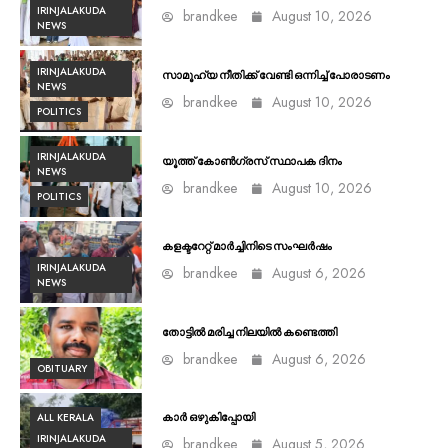
IRINJALAKUDA
brandkee
August 10, 2026
NEWS
IRINJALAKUDA
സാമൂഹ്യ നീതിക്ക് വേണ്ടി ഒന്നിച്ച് പോരാടണം
NEWS
brandkee
August 10, 2026
POLITICS
IRINJALAKUDA
യൂത്ത് കോൺഗ്രസ്‌ സ്ഥാപക ദിനം
NEWS
brandkee
August 10, 2026
POLITICS
കളക്ടറേറ്റ് മാർച്ചിനിടെ സംഘർഷം
IRINJALAKUDA
brandkee
August 6, 2026
NEWS
തോട്ടിൽ മരിച്ച നിലയിൽ കണ്ടെത്തി
brandkee
August 6, 2026
OBITUARY
ALL KERALA
കാർ ഒഴുകിപ്പോയി
IRINJALAKUDA
brandkee
August 5, 2026