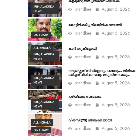
കളക്ടറേറ്റ് മാർച്ചിനിടെ സംഘർഷം
IRINJALAKUDA
brandkee
August 6, 2026
NEWS
തോട്ടിൽ മരിച്ച നിലയിൽ കണ്ടെത്തി
brandkee
August 6, 2026
OBITUARY
ALL KERALA
കാർ ഒഴുകിപ്പോയി
IRINJALAKUDA
brandkee
August 5, 2026
NEWS
നഷ്ടപ്പെട്ടത് സ്വർണ്ണവും പണവും… തിരികെ
ലഭിച്ചത് വിശ്വാസവും മനുഷ്യനന്മയും.
IRINJALAKUDA
brandkee
August 5, 2026
NEWS
പരിശീലനം സമാപനം
IRINJALAKUDA
brandkee
August 5, 2026
NEWS
വിൻസി (73) നിര്യാതയായി
ALL KERALA
brandkee
August 5, 2026
OBITUARY